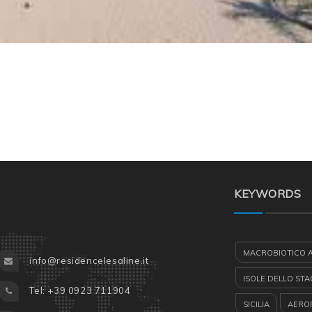
KEYWORDS
MACROBIOTICO 
info@residencelesaline.it
ISOLE DELLO ST
Tel: +39 0923 711904
SICILIA
AEROP