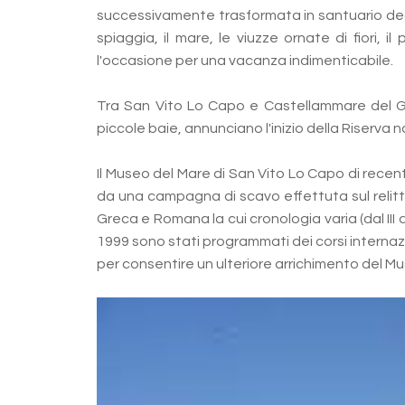
successivamente trasformata in santuario dedicat
spiaggia, il mare, le viuzze ornate di fiori, i
l'occasione per una vacanza indimenticabile.
Tra San Vito Lo Capo e Castellammare del Golf
piccole baie, annunciano l'inizio della Riserva 
Il Museo del Mare di San Vito Lo Capo di recent
da una campagna di scavo effettuta sul relitto 
Greca e Romana la cui cronologia varia (dal III a.C
1999 sono stati programmati dei corsi internazi
per consentire un ulteriore arrichimento del Mus