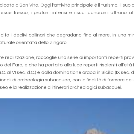
o a San Vito. Oggi l'attività principale è il turismo. Il suo c
l pesce fresco, i profumi intensi e i suoi panorami offrono al
o i declivi collinari che degradano fino al mare, in una mir
naturale orientata dello Zingaro.
e realizzazione, raccoglie una serie di importanti reperti pro
del Faro, e che ha portato alla luce reperti risalenti all'età
. al VI sec. d.C.) e dalla dominazione araba in Sicilia (IX sec. d.
onali di archeologia subacquea, con la finalità di formare dei
eo e la realizzazione di itinerari archeologici subacquei.