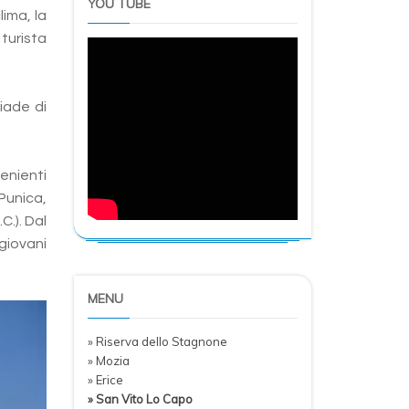
YOU TUBE
lima, la
 turista
iade di
venienti
 Punica,
C.). Dal
 giovani
MENU
» Riserva dello Stagnone
» Mozia
» Erice
» San Vito Lo Capo