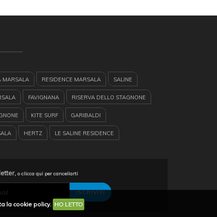
A MARSALA
RESIDENCE MARSALA
SALINE
RSALA
FAVIGNANA
RISERVA DELLO STAGNONE
AGNONE
KITE SURF
GARIBALDI
SALA
HERTZ
LE SALINE RESIDENCE
ANI BIRGI
RENT CAR
TURISMO
MARSALA
LEVANZO
TURISMO IN SICILIA
RYANAIR
letter,
o clicca qui per cancellarti
CILIA
EUROPE CAR
EGADI
CASE VACANZE
a la cookie policy.
HO LETTO
TAMARANO
GUARDIA MEDICA A MARSALA