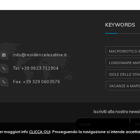
KEYWORDS
MACROBIOTICO 
info@residencelesaline.it
LUNGOMARE MA
Tel: +39 0923 711904
ISOLE DELLO ST
Fax: +39 329 0603576
VACANZE A MAR
AEROPORTO TRAP
BARCHE A VELA
Iscriviti alla nostra news
CASE VACANZA SI
er maggiori info
CLICCA QUI
. Proseguendo la navigazione si intende accettat
ESCURSIONI CA