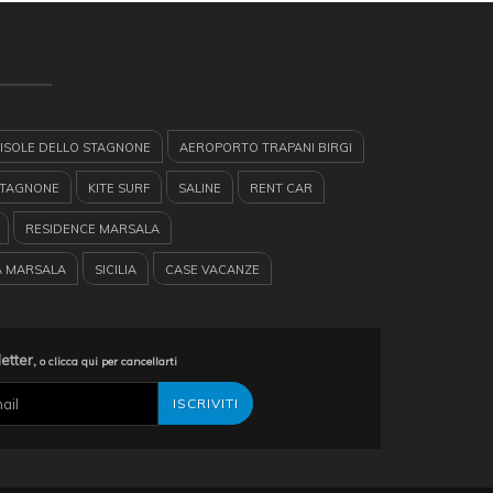
ISOLE DELLO STAGNONE
AEROPORTO TRAPANI BIRGI
STAGNONE
KITE SURF
SALINE
RENT CAR
RESIDENCE MARSALA
A MARSALA
SICILIA
CASE VACANZE
TAMARANO
VACANZE A MARSALA
ENCE
GARIBALDI
GUARDIA MEDICA A MARSALA
letter,
o clicca qui per cancellarti
IGNANA
LEVANZO
CASE VACANZA SICILIA
E A VELA
TURISMO IN SICILIA
RSALA
HERTZ
MARETTIMO
MARSALA