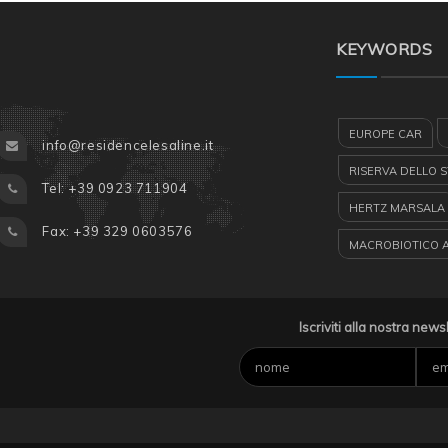
KEYWORDS
EUROPE CAR
info@residencelesaline.it
RISERVA DELLO 
Tel: +39 0923 711904
HERTZ MARSALA
Fax: +39 329 0603576
MACROBIOTICO 
ESCURSIONI CA
LE SALINE RESID
Iscriviti alla nostra news
RYANAIR
FAV
EGADI
BARCH
LUNGOMARE MA