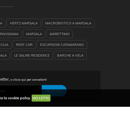
IA
HERTZ MARSALA
MACROBIOTICO A MARSALA
FAVIGNANA
MARSALA
MARETTIMO
CILIA
RENT CAR
ESCURSIONI CATAMARANO
SALA
LE SALINE RESIDENCE
BARCHE A VELA
 DELLO STAGNONE
RISERVA DELLO STAGNONE
 A MARSALA
RESIDENCE MARSALA
KITE SURF
letter,
o clicca qui per cancellarti
ANI BIRGI
CASE VACANZE
HERTZ
LEVANZO
a la cookie policy.
HO LETTO
RSALA
GARIBALDI
RYANAIR
TURISMO
E
condividi su