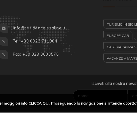
TURISMO IN SICIL
info@residencelesaline.it
EUROPE CAR
Tel: +39 0923 711904
CASE VACANZA SI
Fax: +39 329 0603576
VACANZE A MAR
EGADI
ISOLE
GUARDIA MEDICA
Iscriviti alla nostra news
AEROPORTO TRAP
er maggiori info
CLICCA QUI
. Proseguendo la navigazione si intende accettat
LUNGOMARE MA
SICILIA
SALIN