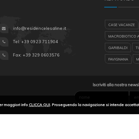
CASE VACANZE
info@residencelesaline.it
MACROBIOTICO 
Tel: +39 0923 711904
GARIBALDI
T
Fax: +39 329 0603576
FAVIGNANA
M
RYANAIR
TURI
GUARDIA MEDICA
Iscriviti alla nostra news
LE SALINE RESID
er maggiori info
CLICCA QUI
. Proseguendo la navigazione si intende accettat
ESCURSIONI CA
AEROPORTO TRAP
HERTZ MARSALA