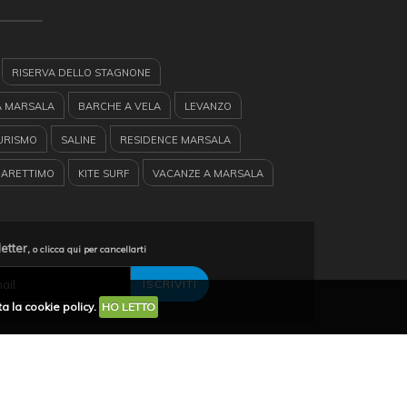
RISERVA DELLO STAGNONE
A MARSALA
BARCHE A VELA
LEVANZO
URISMO
SALINE
RESIDENCE MARSALA
ARETTIMO
KITE SURF
VACANZE A MARSALA
SMO IN SICILIA
LUNGOMARE MARSALA
EGADI
 A MARSALA
CASE VACANZA SICILIA
letter,
o clicca qui per cancellarti
ENCE
ISOLE DELLO STAGNONE
a la cookie policy.
HO LETTO
TAMARANO
SICILIA
MARSALA
HERTZ
ANI BIRGI
EUROPE CAR
RENT CAR
condividi su