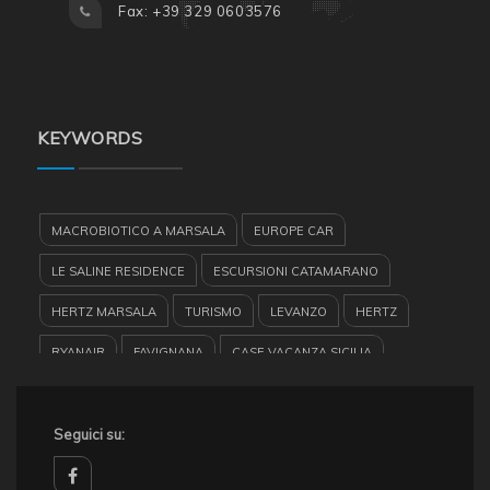
Fax: +39 329 0603576
KEYWORDS
MACROBIOTICO A MARSALA
EUROPE CAR
LE SALINE RESIDENCE
ESCURSIONI CATAMARANO
HERTZ MARSALA
TURISMO
LEVANZO
HERTZ
RYANAIR
FAVIGNANA
CASE VACANZA SICILIA
ISOLE DELLO STAGNONE
LUNGOMARE MARSALA
MARSALA
Seguici su:
RENT CAR
RISERVA DELLO STAGNONE
GUARDIA MEDICA A MARSALA
EGADI