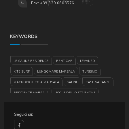
Fax: +39 329 0603576
KEYWORDS
LE SALINE RESIDENCE
RENT CAR
LEVANZO
KITE SURF
LUNGOMARE MARSALA
TURISMO
MACROBIOTICO A MARSALA
SALINE
CASE VACANZE
RESIDENCE MARSALA
ISOLE DELLO STAGNONE
FAVIGNANA
BARCHE A VELA
GARIBALDI
CASE VACANZA SICILIA
Seguici su:
VACANZE A MARSALA
SICILIA
MARSALA
EUROPE CAR
EGADI