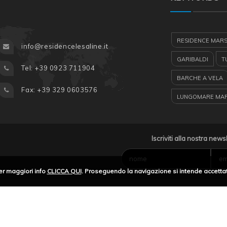
RESIDENCE MAR
info@residencelesaline.it
GARIBALDI
T
Tel: +39 0923 711904
BARCHE A VELA
Fax: +39 329 0603576
LUNGOMARE MA
RISERVA DELLO 
MARSALA
SA
Iscriviti alla nostra news
VACANZE A MAR
er maggiori info
CLICCA QUI
. Proseguendo la navigazione si intende accettat
LE SALINE RESID
RENT CAR
HE