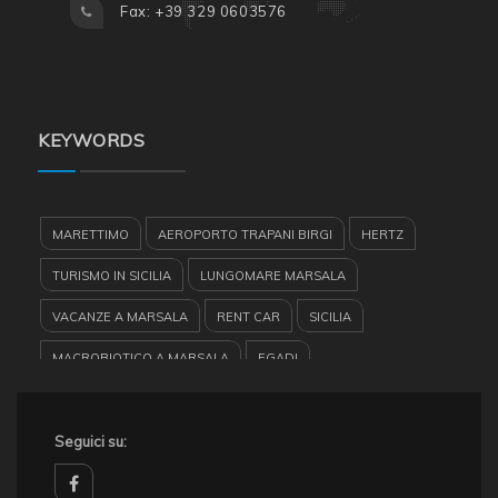
Fax: +39 329 0603576
KEYWORDS
MARETTIMO
AEROPORTO TRAPANI BIRGI
HERTZ
TURISMO IN SICILIA
LUNGOMARE MARSALA
VACANZE A MARSALA
RENT CAR
SICILIA
MACROBIOTICO A MARSALA
EGADI
LE SALINE RESIDENCE
SALINE
BARCHE A VELA
RESIDENCE MARSALA
Seguici su:
EUROPE CAR
GARIBALDI
CASE VACANZE
RISERVA DELLO STAGNONE