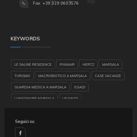
Fax: +39 329 0603576
KEYWORDS
LE SALINE RESIDENCE
RYANAIR
HERTZ
MARSALA
TURISMO
MACROBIOTICO A MARSALA
CASE VACANZE
GUARDIA MEDICA A MARSALA
EGADI
LUNGOMARE MARSALA
LEVANZO
CASE VACANZA SICILIA
RESIDENCE MARSALA
HERTZ MARSALA
Seguici su:
FAVIGNANA
VACANZE A MARSALA
BARCHE A VELA
AEROPORTO TRAPANI BIRGI