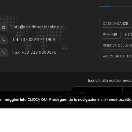
CASE VACANZE
info@residencelesaline.it
RYANAIR
HER
Tel: +39 0923 711904
RISERVA DELLO 
Fax: +39 329 0603576
AEROPORTO TRAP
FAVIGNANA
E
ISOLE DELLO ST
Iscriviti alla nostra news
MARSALA
KI
er maggiori info
CLICCA QUI
. Proseguendo la navigazione si intende accettat
CASE VACANZA SI
TURISMO IN SICIL
LEVANZO
HE