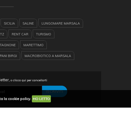
SICILIA
SALINE
LUNGOMARE MARSALA
TZ
RENT CAR
TURISMO
STAGNONE
MARETTIMO
ANI BIRGI
MACROBIOTICO A MARSALA
GADI
GUARDIA MEDICA A MARSALA
AGNONE
GARIBALDI
VACANZE A MARSALA
letter,
o clicca qui per cancellarti
TE SURF
ESCURSIONI CATAMARANO
a la cookie policy.
HO LETTO
CILIA
BARCHE A VELA
EUROPE CAR
IA
RESIDENCE MARSALA
LE SALINE RESIDENCE
RTZ MARSALA
condividi su